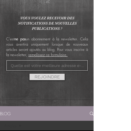
VOUS VOULEZ RECEVOIR DES
NOTIFICATIONS DE NOUVELLES
PUBLICATIONS ?
C'est
ne pas
un abonnement à la newsletter. Cela
vous avertira uniquement lorsque de nouveaux
articles seront ajoutés au blog. Pour vous inscrire à
la newsletter,
remplissez ce formulaire.
REJOINDRE
BLOG
Articles