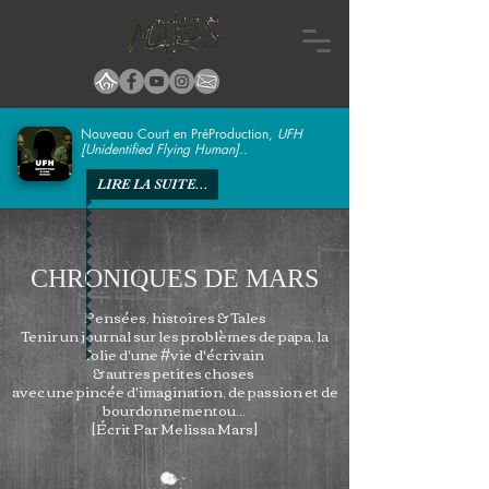
Nouveau Court en PréProduction,
UFH
[Unidentified Flying Human]..
LIRE LA SUITE...
CHRONIQUES DE MARS
Pensées, histoires & Tales
Tenir un journal sur les problèmes de papa, la
folie d'une #vie d'écrivain
& autres petites choses
avec une pincée d'imagination, de passion et de
bourdonnement
ou...
[Écrit Par Melissa Mars]