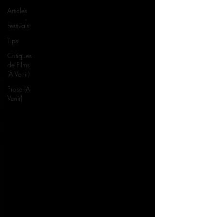
Articles
Festivals
Tips
Critiques
de Films
(À Venir)
Prose (A
Venir)